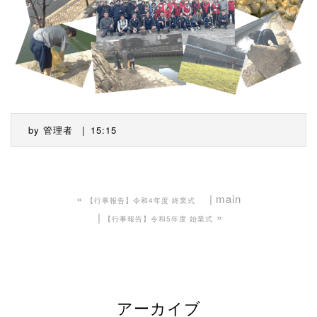
by
管理者
15:15
«
main
【行事報告】令和4年度 終業式
»
【行事報告】令和5年度 始業式
アーカイブ