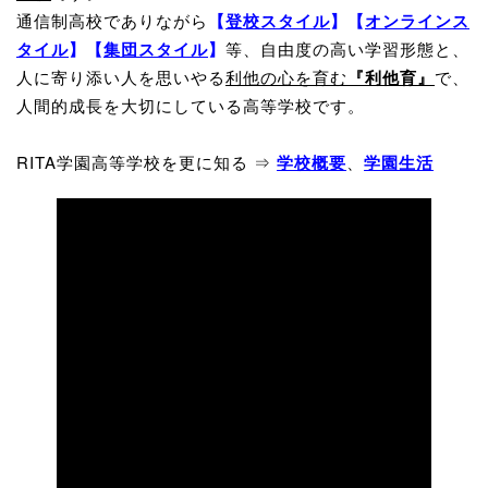
通信制高校でありながら
【
登校スタイル
】
【
オンラインス
タイル
】
【
集団スタイル
】
等、自由度の高い学習形態と、
人に寄り添い人を思いやる
利他の心を育む
『利他育』
で、
人間的成長を大切にしている高等学校です。
RITA学園高等学校を更に知る ⇒
学校概要
、
学園生活