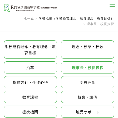
自己実現と社会貢献を志す人へ
ホーム
学校概要（学校経営理念・教育理念・教育目標）
理事長・校長挨拶
学校経営理念・教育理念・教
理念・校章・校歌
育目標
沿革
理事長・校長挨拶
指導方針・生徒心得
学校評価
教育課程
校舎・設備
提携機関
地元サポート