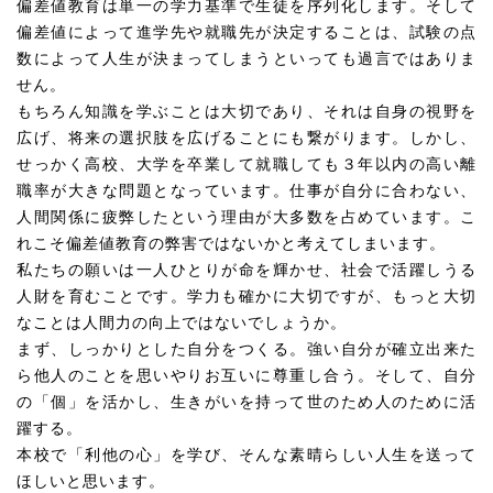
偏差値教育は単一の学力基準で生徒を序列化します。そして
偏差値によって進学先や就職先が決定することは、試験の点
数によって人生が決まってしまうといっても過言ではありま
せん。
もちろん知識を学ぶことは大切であり、それは自身の
視野を
広げ、将来の選択肢を広げることにも繋がります。しかし、
せっかく高校、大学を卒業して就職しても
３年以内の
高い
離
職率
が大きな問題となっています。仕事が自分に合わない、
人間関係に疲弊したという理由が大多数を占めています。こ
れこそ偏差値教育の弊害ではないかと考えてしまいます。
私たちの願いは一人ひとりが命を輝かせ、社会で活躍しうる
人財を育むことです。学力も確かに大切ですが、もっと大切
なことは人間力の向上ではないでしょうか。
まず、しっかりとした自分をつくる。強い自分が確立出来た
ら他人のことを思いやりお互いに尊重し合う。そして、自分
の「個」を活かし、生きがいを持って世のため人のために活
躍する。
本校で「利他の心」を学び、そんな素晴らしい人生を送って
ほしいと思います。