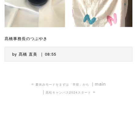
髙橋事務長のつぶやき
by
髙橋 直美
08:55
«
main
夏休みモードをまずは「早寝」から
»
高松キャンパス2024スタート