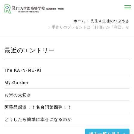
自己実現と社会貢献を志す人へ
ホーム
先生＆生徒のつぶやき
手作りのプレゼントは『利他』か『利己』か
最近のエントリー
The KA･N･RE･KI
My Garden
お米の大切さ
阿蘓品感激！！名台詞第四弾！！
どうしたら簡単に幸せになるのか
過去一覧を見る