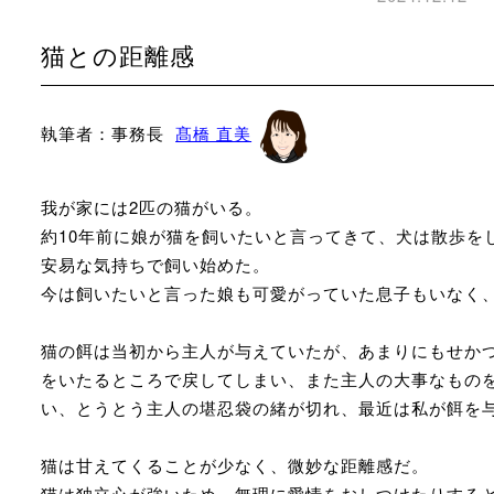
猫との距離感
執筆者：事務長
髙橋 直美
我が家には2匹の猫がいる。
約10年前に娘が猫を飼いたいと言ってきて、犬は散歩を
安易な気持ちで飼い始めた。
今は飼いたいと言った娘も可愛がっていた息子もいなく、
猫の餌は当初から主人が与えていたが、あまりにもせか
をいたるところで戻してしまい、また主人の大事なもの
い、とうとう主人の堪忍袋の緒が切れ、最近は私が餌を
猫は甘えてくることが少なく、微妙な距離感だ。
猫は独立心が強いため、無理に愛情をおしつけたりする