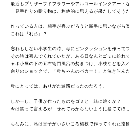
最近もプリザーブドフラワーやアルコールインクアート
一見手作りの贈り物は、利他的に思えるが果たしてそう
作っている方は、相手が喜ぶだろうと勝手に思いながら
これは『利己』？
忘れもしない小学生の時、母にピンクッションを作って
その時は喜んでくれていたが、ある日なんとゴミに紛れ
ャボ小屋の下の五右衛門風呂の焚きつけ、小枝などを入
余りのショックで、「母ちゃんのバカー！」と泣き叫ん
母にとっては、ありがた迷惑だったのだろう。
しかーし、子供が作ったものをゴミと一緒に焼くか？
今は笑って言えるが…せめてわからないように捨ててほ
ちなみに、私は息子が小さいころ楊枝で作ってくれた指