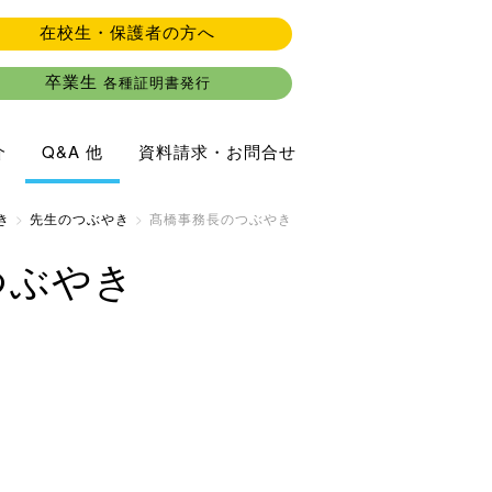
在校生・保護者の方へ
卒業生
各種証明書発行
介
Q&A 他
資料請求・お問合せ
き
先生のつぶやき
髙橋事務長のつぶやき
つぶやき