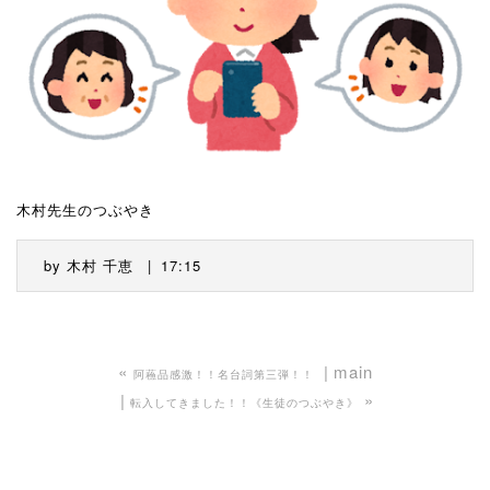
木村先生のつぶやき
by
木村 千恵
17:15
«
main
阿蘓品感激！！名台詞第三弾！！
»
転入してきました！！《生徒のつぶやき》